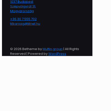
1037 Budapest
Szépvölgyi út 31,
Magyarország
+36 30 7 555 702
titkarsag@titnet.hu
© 2026 Betheme by
Muffin group
| All Rights
Reserved | Powered by
WordPress