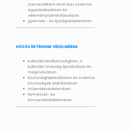
szervezetként részt vesz szakmai
egyeztetésekben és
véleménynyilvánításokban
gyermek - és ifjúságvédelemben
KÖZÖS ÉRTÉKEINK VÉDELMÉBEN
kulturális tevékenységben, a
kulturális örökség ápolásában és
megóvásában
közösségfejlesztésben és szakmai
közösségek alakításában
műemlékvédelemben
természet- és
környezetvédelemben