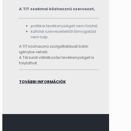
A TIT szakmai közhasznú szervezet,
politikai tevékenységet nem folytat,
külföldi szervezetektől támogatást
nem kap.
A TIT közhasznú szolgáltatásait bárki
igénybe veheti.
A Társulat vállalkozási tevékenységet is
folytathat.
TOVÁBBI INFORMÁCIÓK