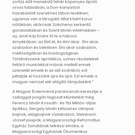
sortűz elől menekülő fehér köpenyes ápoló
orvos futásában, a Don-kanyarból
hazaküldött szerelmes tábori levélben,
ugyanaz van a tárogató által kísért kuruc
nótákban, akárcsak Széchenyi serkentő
gondolataiban és Szent István intelmeiben –
az, amit Ady Endre írt le a háború
árnyékában: az Élet él, és élni akar. Élni akar,
szabadon és békében. Élni akar szabadon,
méltóságában és boldogságban.
Történészeink aprólékos, színes részleteket
feltáró munkáikkal mások mellett ennek
üzenetét emelik ki az idő sodrából, ezt
juttatják el hozzánk újra és újra. Ezt emelik a
magyar nemzet elé világító lámpásként.”
A Magyar Érdemrend parancsnoki keresztje a
csillaggal polgári tagozat kitüntetést még
Ferencz István Kossuth- és Ybl Miklós-díjas
építész, Gergely István kétszeres olimpiai
bajnok, világbajnok vízilabdázó, Steinbach
József püspök, a Magyarországi Református
Egyház Zsinatának lelkészi elnöke, a
Magyarországi Egyházak Ökumenikus