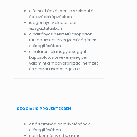
a felnőttképzésben, a szakmai át-
és továbbképzésben
idegennyelv oktatásban,
vizsgáztatásban
a hátrányos helyzetű csoportok
társadalmi esélyegyenlőségének
elősegítésében
a határon túli magyarsággal
kapcsolatos tevékenységben,
valamint a magyarországi nemzeti
és etnikai kisebbségekkel
SZOCIÁLIS PROJEKTEKBEN
az értelmiség önművelésének
elősegítésében
nem kormányzati szakmai