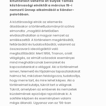
kitüntetést vehette át Sulyok Tamás
köztársasági elnöktől a március 15-i
nemzeti ünnep alkalmából a Sándor-
palotában.
A köztársasági elnök az elismerés
átadásakor a történettudományról szólva
elmondta: „magától értetődően
elválaszthatatlan a magyar nemzet az
emlékezettől. A történelem megértésétől,
feltárásától és tudatosításától, valamint az
összezavaró ideológiáktól való
megtisztításától. Mert 1956, Trianon, a két
világégés, az elmúlt századok eseményei
mind meghatároznak bennünket és
kapcsolatainkat a világgal. Aki a történelmet
ismeri, felemelő és fájdalmas tapasztalatokat
halmoz fel, miközben feldolgozza, tudatosítja,
hogy merre tart, és mire lehet képes. Aki a
történelmet kutatja, tükröt tart a világnak.
Tükröt, amelyben az emberek és nemzetek
küzdelmének epizódjai rajzolódnak ki. A
sokféle képben és eseményben valami
mégis állandó. Ugyanaz van az ’56-ban