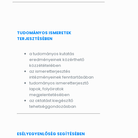
TUDOMÁNYOS ISMERETEK
TERJESZTÉSÉBEN
a tudományos kutatás
eredményeinek közérthető
közzétételében
az ismeretterjesztés
intézményeinek fenntartásában
tudományos ismeretterjesztő
lapok, folyóiratok
megjelentetésében
az oktatást kiegészítő
tehetséggondozásban
ESÉLYEGYENLŐSÉG SEGÍTÉSÉBEN