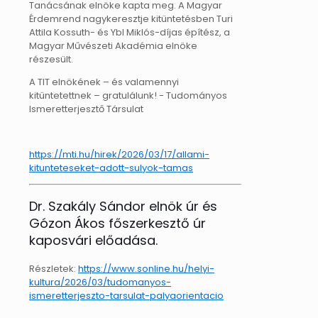
Tanácsának elnöke kapta meg. A Magyar
Érdemrend nagykeresztje kitüntetésben Turi
Attila Kossuth- és Ybl Miklós-díjas építész, a
Magyar Művészeti Akadémia elnöke
részesült.
A TIT elnökének – és valamennyi
kitüntetettnek – gratulálunk! -
Tudományos
Ismeretterjesztő Társulat
https://mti.hu/hirek/2026/03/17/allami-
kitunteteseket-adott-sulyok-tamas
Dr. Szakály Sándor elnök úr és
Gózon Ákos főszerkesztő úr
kaposvári előadása.
Részletek:
https://www.sonline.hu/helyi-
kultura/2026/03/tudomanyos-
ismeretterjeszto-tarsulat-palyaorientacio