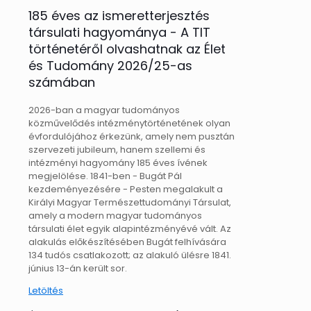
185 éves az ismeretterjesztés
társulati hagyománya - A TIT
történetéről olvashatnak az Élet
és Tudomány 2026/25-as
számában
2026-ban a magyar tudományos
közművelődés intézménytörténetének olyan
évfordulójához érkezünk, amely nem pusztán
szervezeti jubileum, hanem szellemi és
intézményi hagyomány 185 éves ívének
megjelölése. 1841-ben - Bugát Pál
kezdeményezésére - Pesten megalakult a
Királyi Magyar Természettudományi Társulat,
amely a modern magyar tudományos
társulati élet egyik alapintézményévé vált. Az
alakulás előkészítésében Bugát felhívására
134 tudós csatlakozott; az alakuló ülésre 1841.
június 13-án került sor.
Letöltés