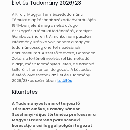
Élet és Tudomány 2026/23
A Királyi Magyar Természettudományi
Társulat alapításának századik évfordulóján,
1941-ben jelent meg az első átfogó
összegzés a társulat történetéről, amelyet
Gombocz Endre írt. A munka nem pusztán
intézményi krónika volt, hanem a magyar
tudományosság önértelmezésének
dokumentuma. A szerző testvére, Gombocz
Zoltán, a történeti nyelvészet kiemelkedő
alakja, más tudományterületen, de hasonló
kulturális horizonton dolgozott. A két tudós
életéről olvashatnak az Élet és Tudomány
2026/23-as számában:
Letöltés
Kitüntetés
A Tudományos Ismeretterjesztő
Társulat elnöke, Szakály Sándor
Széchenyi-díjas történész professzor a
Magyar Érdemrend parancsnoki
keresztje a csillaggal polgári tagozat