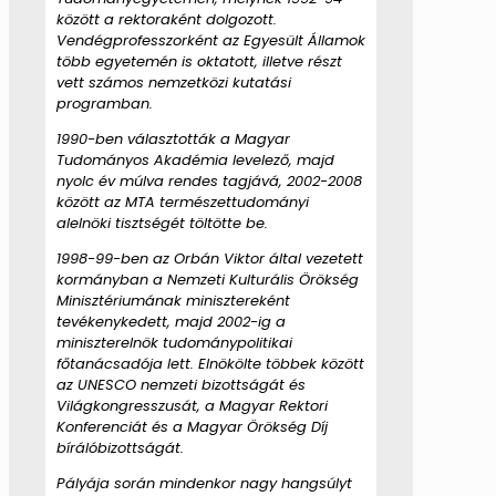
között a rektoraként dolgozott.
Vendégprofesszorként az Egyesült Államok
több egyetemén is oktatott, illetve részt
vett számos nemzetközi kutatási
programban.
1990-ben választották a Magyar
Tudományos Akadémia levelező, majd
nyolc év múlva rendes tagjává, 2002-2008
között az MTA természettudományi
alelnöki tisztségét töltötte be.
1998-99-ben az Orbán Viktor által vezetett
kormányban a Nemzeti Kulturális Örökség
Minisztériumának minisztereként
tevékenykedett, majd 2002-ig a
miniszterelnök tudománypolitikai
főtanácsadója lett. Elnökölte többek között
az UNESCO nemzeti bizottságát és
Világkongresszusát, a Magyar Rektori
Konferenciát és a Magyar Örökség Díj
bírálóbizottságát.
Pályája során mindenkor nagy hangsúlyt