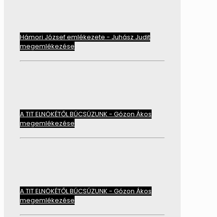
Hámori József emlékezete - Juhász Judit
megemlékezése
A TIT ELNÖKÉTŐL BÚCSÚZUNK - Gózon Ákos
megemlékezése
A TIT ELNÖKÉTŐL BÚCSÚZUNK - Gózon Ákos
megemlékezése