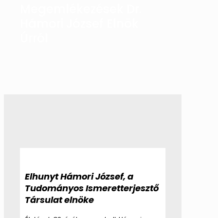
Megemlékezések Dr.
Hámori József Elnök
Úrról
Elhunyt Hámori József, a
Tudományos Ismeretterjesztő
Társulat elnöke