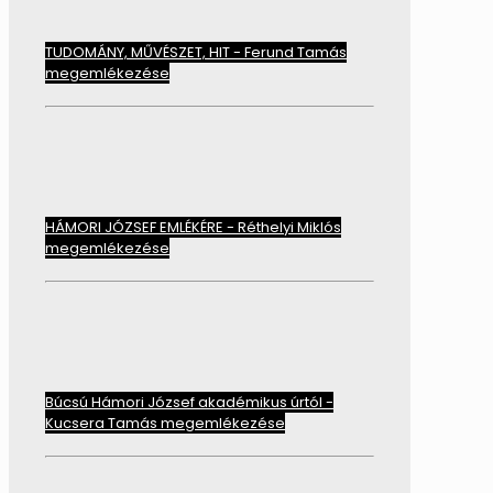
TUDOMÁNY, MŰVÉSZET, HIT - Ferund Tamás
megemlékezése
HÁMORI JÓZSEF EMLÉKÉRE - Réthelyi Miklós
megemlékezése
Búcsú Hámori József akadémikus úrtól -
Kucsera Tamás megemlékezése