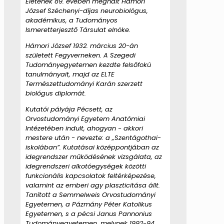
Életének 89. évében meghalt Hámori
József Széchenyi-díjas neurobiológus,
akadémikus, a Tudományos
Ismeretterjesztő Társulat elnöke.
Hámori József 1932. március 20-án
született Fegyverneken. A Szegedi
Tudományegyetemen kezdte felsőfokú
tanulmányait, majd az ELTE
Természettudományi Karán szerzett
biológus diplomát.
Kutatói pályája Pécsett, az
Orvostudományi Egyetem Anatómiai
Intézetében indult, ahogyan - akkori
mestere után - nevezte: a „Szentágothai-
iskolában”. Kutatásai középpontjában az
idegrendszer működésének vizsgálata, az
idegrendszeri alkotóegységek közötti
funkcionális kapcsolatok feltérképezése,
valamint az emberi agy plaszticitása állt.
Tanított a Semmelweis Orvostudományi
Egyetemen, a Pázmány Péter Katolikus
Egyetemen, s a pécsi Janus Pannonius
Tudományegyetemen, melynek 1992-94