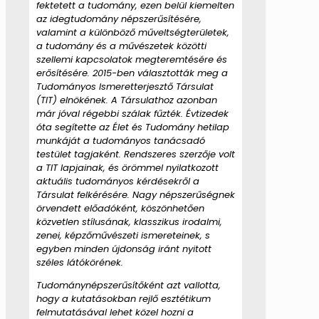
fektetett a tudomány, ezen belül kiemelten
az idegtudomány népszerűsítésére,
valamint a különböző műveltségterületek,
a tudomány és a művészetek közötti
szellemi kapcsolatok megteremtésére és
erősítésére. 2015-ben választották meg a
Tudományos Ismeretterjesztő Társulat
(TIT) elnökének. A Társulathoz azonban
már jóval régebbi szálak fűzték. Évtizedek
óta segítette az Élet és Tudomány hetilap
munkáját a tudományos tanácsadó
testület tagjaként. Rendszeres szerzője volt
a TIT lapjainak, és örömmel nyilatkozott
aktuális tudományos kérdésekről a
Társulat felkérésére. Nagy népszerűségnek
örvendett előadóként, köszönhetően
közvetlen stílusának, klasszikus irodalmi,
zenei, képzőművészeti ismereteinek, s
egyben minden újdonság iránt nyitott
széles látókörének.
Tudománynépszerűsítőként azt vallotta,
hogy a kutatásokban rejlő esztétikum
felmutatásával lehet közel hozni a