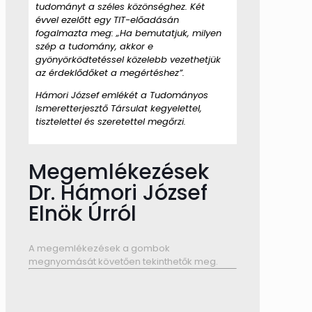
tudományt a széles közönséghez. Két
évvel ezelőtt egy TIT-előadásán
fogalmazta meg: „Ha bemutatjuk, milyen
szép a tudomány, akkor e
gyönyörködtetéssel közelebb vezethetjük
az érdeklődőket a megértéshez”.
Hámori József emlékét a Tudományos
Ismeretterjesztő Társulat kegyelettel,
tisztelettel és szeretettel megőrzi.
Megemlékezések
Dr. Hámori József
Elnök Úrról
A megemlékezések a gombok
megnyomását követően tekinthetők meg.